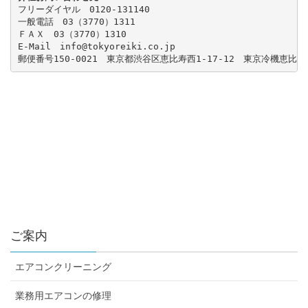
フリーダイヤル　0120-131140

一般電話　03（3770）1311

ＦＡＸ　03（3770）1310

E-Mail　info@tokyoreiki.co.jp

郵便番号150-0021　東京都渋谷区恵比寿西1-17-12　東京冷機恵比
ご案内
エアコンクリーニング
業務用エアコンの修理