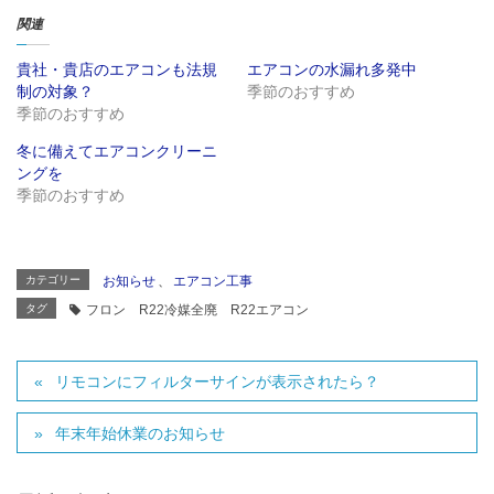
ウ
て
ィ
く
関連
ン
だ
ド
さ
ウ
い
貴社・貴店のエアコンも法規
エアコンの水漏れ多発中
で
(
開
新
制の対象？
季節のおすすめ
き
し
ま
い
季節のおすすめ
す
ウ
)
ィ
冬に備えてエアコンクリーニ
ン
ド
ングを
ウ
で
季節のおすすめ
開
き
ま
す
)
カテゴリー
お知らせ
、
エアコン工事
タグ
フロン R22冷媒全廃 R22エアコン
リモコンにフィルターサインが表示されたら？
年末年始休業のお知らせ