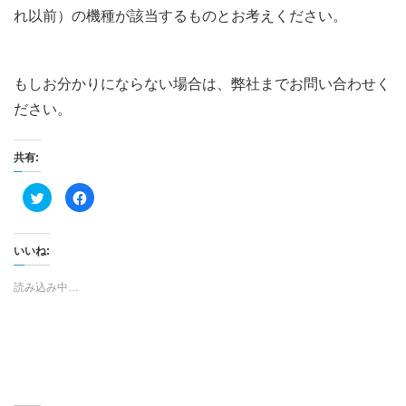
れ以前）の機種が該当するものとお考えください。
もしお分かりにならない場合は、弊社までお問い合わせく
ださい。
共有:
ク
F
リ
a
ッ
c
ク
e
し
b
て
o
いいね:
T
o
w
k
i
で
読み込み中…
t
共
t
有
e
す
r
る
で
に
共
は
有
ク
(
リ
新
ッ
し
ク
い
し