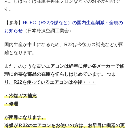
ん。しばらくは在庫や再生フロンなどでの対応が可能で
す。
【参考】
HCFC（R22冷媒など）の国内生産削減・全廃の
お知らせ
（日本冷凍空調工業会）
国内生産が中止になるため、R22は今後ガス補充などが困
難となります。
またこのような
古いエアコンは経年に伴い各メーカーで修
理に必要な部品の在庫を切らしはじめています。 つま
り、R22を使っているエアコンは今後・・・
・冷媒ガス補充
・修理
が困難になります。
冷媒がＲ22のエアコンをお使いの方は、お早目に機器の更