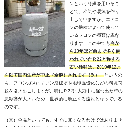
ンという冷媒を用いるこ
とで、冷気や暖気を作り
出していますが、エアコ
ンの機種によって使って
いるフロンの種類は異な
ります。この中でも
今か
ら20年ほど前まで多く使
われていたＲ22と称する
古い種類は、2019年12月
を以て国内生産が中止（全廃）されます（※）。
というの
も、フロンガスはオゾン層破壊や地球温暖化などの環境問
題を引き起こしますが、特に
Ｒ22は大気中に漏れ出た時の
悪影響が大きいため、世界的に廃止
する流れとなっている
のです。
（※）全廃といっても、すぐに無くなるわけではありませ