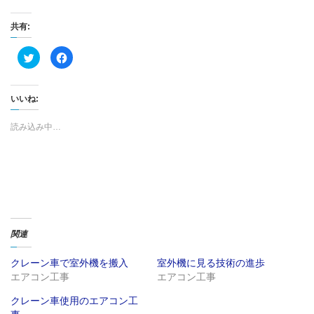
共有:
ク
F
リ
a
ッ
c
ク
e
し
b
て
o
いいね:
T
o
w
k
i
で
読み込み中…
t
共
t
有
e
す
r
る
で
に
共
は
有
ク
(
リ
新
ッ
し
ク
い
し
ウ
て
ィ
く
関連
ン
だ
ド
さ
ウ
い
クレーン車で室外機を搬入
室外機に見る技術の進歩
で
(
開
新
エアコン工事
エアコン工事
き
し
ま
い
す
ウ
クレーン車使用のエアコン工
)
ィ