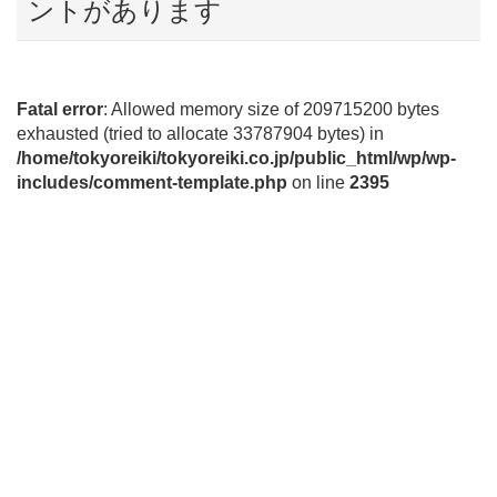
ントがあります
Fatal error
: Allowed memory size of 209715200 bytes
exhausted (tried to allocate 33787904 bytes) in
/home/tokyoreiki/tokyoreiki.co.jp/public_html/wp/wp-
includes/comment-template.php
on line
2395